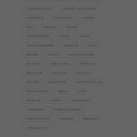
CABERNET FRANC
CABERNET SAUVIGNON
CARMÉNÈRE
CHARDONNAY
CHIANTI
CHILE
DEMI SEC
ESPANHA
ESTADOS UNIDOS
FRANÇA
GAMAY
GEWÜRZTRAMINER
GRENACHE
ITÁLIA
MALBEC
MERLOT
MONTEPULCIANO
MOSCATEL
PINOT GRIGIO
PINOT GRIS
PINOT NOIR
PORTUGAL
PROSECCO
RIESLING
SANGIOVESE
SAUVIGNON BLANC
SERRA GAÚCHA
SHIRAZ
SYRAH
SÉMILLON
TANNAT
TEMPRANILLO
TORRONTÉS
TOURIGA NACIONAL
VINHO DO PORTO
VIOGNIER
ZINFANDEL
ÁFRICA DO SUL