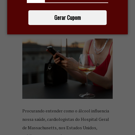
ESTUDO: QUANTAS TAÇAS DE
VINHO SÃO BOAS PARA O
Gerar Cupom
CORAÇÃO?
16 de junho de 2023
Procurando entender como o álcool influencia
nossa saúde, cardiologistas do Hospital Geral
de Massachusetts, nos Estados Unidos,