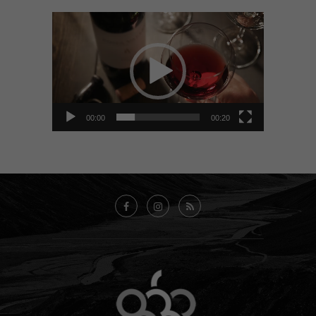
Tocador
de
vídeo
00:00
00:20