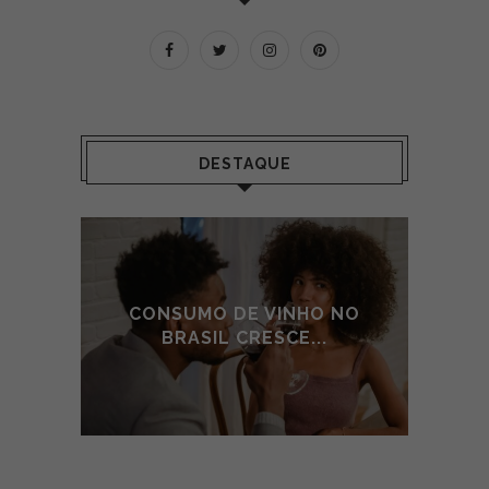
DESTAQUE
 NO
CONSUMO DE VINHO NO
CO
BRASIL CRESCE...