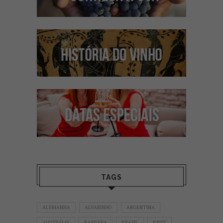
TAGS
ALEMANHA
ALVARINHO
ARGENTINA
AUSTRÁLIA
BARBERA
BRASIL
BRUT