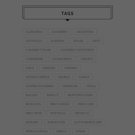
TAGS
ALEMANHA
ALVARINHO
ARGENTINA
AUSTRÁLIA
BARBERA
BRASIL
BRUT
CABERNET FRANC
CABERNET SAUVIGNON
CARMÉNÈRE
CHARDONNAY
CHIANTI
CHILE
DEMI SEC
ESPANHA
ESTADOS UNIDOS
FRANÇA
GAMAY
GEWÜRZTRAMINER
GRENACHE
ITÁLIA
MALBEC
MERLOT
MONTEPULCIANO
MOSCATEL
PINOT GRIGIO
PINOT GRIS
PINOT NOIR
PORTUGAL
PROSECCO
RIESLING
SANGIOVESE
SAUVIGNON BLANC
SERRA GAÚCHA
SHIRAZ
SYRAH