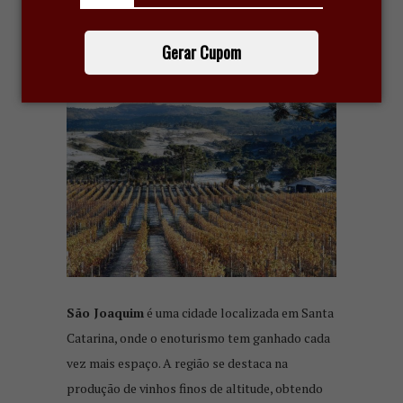
DESTINOS BRASILEIROS DE
VINHO: SÃO JOAQUIM – SANTA
CATARINA
Gerar Cupom
8 de dezembro de 2023
São Joaquim
é uma cidade localizada em Santa
Catarina, onde o enoturismo tem ganhado cada
vez mais espaço. A região se destaca na
produção de vinhos finos de altitude, obtendo