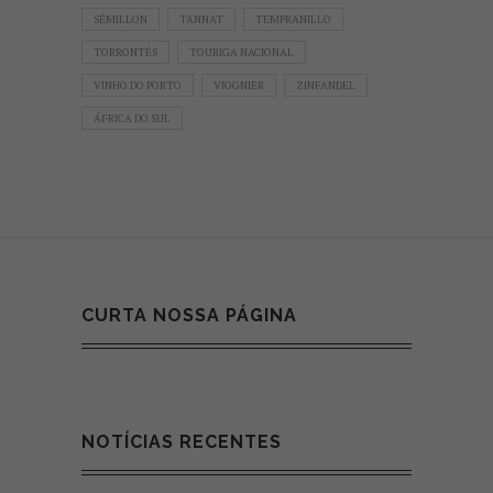
SÉMILLON
TANNAT
TEMPRANILLO
TORRONTÉS
TOURIGA NACIONAL
VINHO DO PORTO
VIOGNIER
ZINFANDEL
ÁFRICA DO SUL
CURTA NOSSA PÁGINA
NOTÍCIAS RECENTES