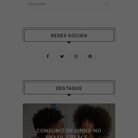
REDES SOCIAIS
DESTAQUE
 NO
CONSUMO DE VINHO NO
CO
BRASIL CRESCE...