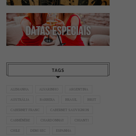
TAGS
ALEMANHA
ALVARINHO
ARGENTINA
AUSTRÁLIA
BARBERA
BRASIL
BRUT
CABERNET FRANC
CABERNET SAUVIGNON
CARMÉNÈRE
CHARDONNAY
CHIANTI
CHILE
DEMI SEC
ESPANHA