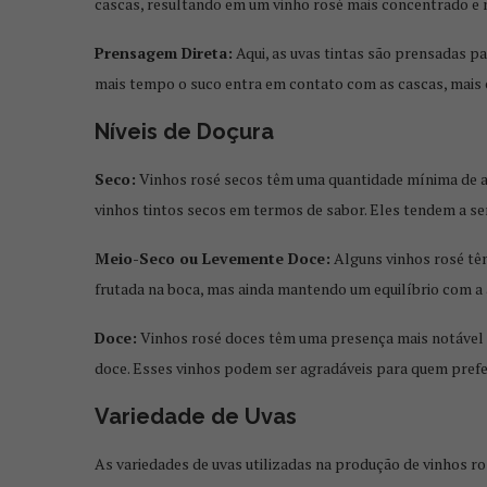
cascas, resultando em um vinho rosé mais concentrado e
Prensagem Direta:
Aqui, as uvas tintas são prensadas p
mais tempo o suco entra em contato com as cascas, mais c
Níveis de Doçura
Seco:
Vinhos rosé secos têm uma quantidade mínima de a
vinhos tintos secos em termos de sabor. Eles tendem a ser
Meio-Seco ou Levemente Doce:
Alguns vinhos rosé tê
frutada na boca, mas ainda mantendo um equilíbrio com a 
Doce:
Vinhos rosé doces têm uma presença mais notável de
doce. Esses vinhos podem ser agradáveis para quem prefe
Variedade de Uvas
As variedades de uvas utilizadas na produção de vinhos r