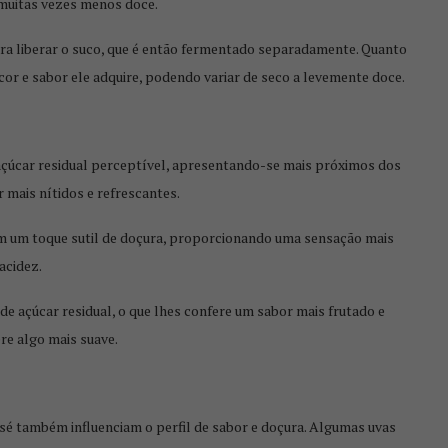
 muitas vezes menos doce.
ara liberar o suco, que é então fermentado separadamente. Quanto
or e sabor ele adquire, podendo variar de seco a levemente doce.
çúcar residual perceptível, apresentando-se mais próximos dos
 mais nítidos e refrescantes.
m um toque sutil de doçura, proporcionando uma sensação mais
acidez.
 açúcar residual, o que lhes confere um sabor mais frutado e
re algo mais suave.
osé também influenciam o perfil de sabor e doçura. Algumas uvas