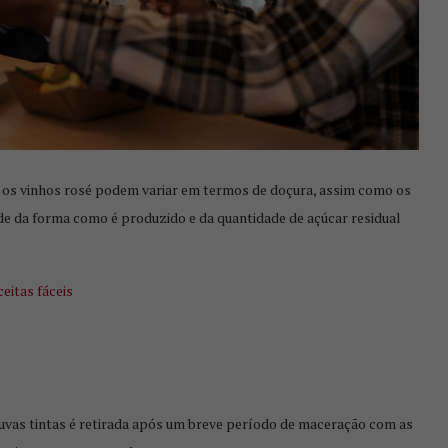
CONSUMO DE VINHO NO BRASIL
CRESCE...
, os vinhos rosé podem variar em termos de doçura, assim como os
e da forma como é produzido e da quantidade de açúcar residual
eitas fáceis
SA GELEIA
HARMONIZANDO CARNE DE
vas tintas é retirada após um breve período de maceração com as
O
PORCO COM VINHO