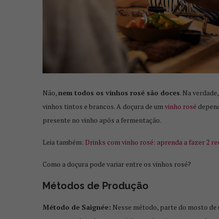
Não,
nem todos os vinhos rosé são doces
. Na verdade
vinhos tintos e brancos. A doçura de um
vinho rosé
depend
presente no vinho após a fermentação.
Leia também:
Drinks com vinho rosé: aprenda a fazer 2 rec
Como a doçura pode variar entre os vinhos rosé?
Métodos de Produção
FAÇA UMA DELICIO
Método de Saignée:
Nesse método, parte do mosto de u
DE VINH