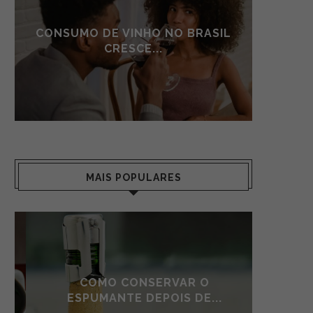
CONSUMO DE VINHO NO BRASIL
CONSU
CRESCE...
MAIS POPULARES
COMO CONSERVAR O
AS S
ESPUMANTE DEPOIS DE...