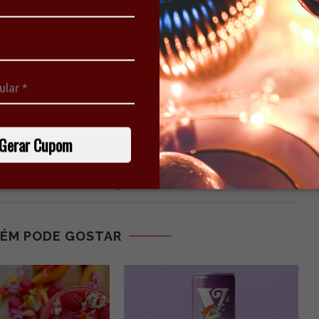
e há de mais interessante sobre vinhos!
Gerar Cupom
Próximo
O MAIOR FESTIVAL DE VINHOS BRASILEIROS
COMEÇA NESTE SÁBADO EM SALVADOR
ÉM PODE GOSTAR