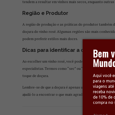
tendem a resultar em vinhos mais secos, enquanto outras
Região e Produtor
A região de produção e as práticas do produtor também
doçura do vinho rosé. Algumas regiões são mais conhecid
podem preferir estilos mais doces.
Bem v
Dicas para identificar a doçura
Mundo
Ao escolher um vinho rosé, você pode procurar informaçõe
especialistas. Termos como “sec” ou “dry” indicam que o v
Aqui você e
toque de doçura.
para o mun
viagens até 
Lembre-se de que a doçura é apenas um aspecto do perfil 
receba nov
ajudá-lo a encontrar o que mais agrada ao seu paladar e c
de 10% de d
compra no s
0 comentários