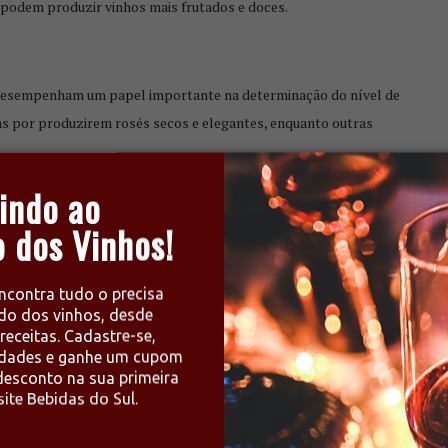
 podem produzir vinhos mais frutados e doces.
 desempenham um papel importante na determinação do nível de
as por produzirem rosés secos e elegantes, enquanto outras
indo ao
 dos Vinhos!
s na etiqueta, nas descrições de degustação ou em avaliações de
inho é mais seco, enquanto “demi-sec” ou “off-dry” indicam um
ncontra tudo o precisa
do dos vinhos, desde
receitas. Cadastre-se,
de sabor de um vinho rosé. Experimentar diferentes estilos pode
idades e ganhe um cupom
ombina com as suas preferências culinárias.
esconto na sua primeira
ite Bebidas do Sul.
4