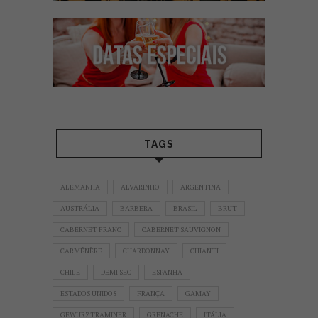
TAGS
ALEMANHA
ALVARINHO
ARGENTINA
AUSTRÁLIA
BARBERA
BRASIL
BRUT
CABERNET FRANC
CABERNET SAUVIGNON
CARMÉNÈRE
CHARDONNAY
CHIANTI
CHILE
DEMI SEC
ESPANHA
ESTADOS UNIDOS
FRANÇA
GAMAY
GEWÜRZTRAMINER
GRENACHE
ITÁLIA