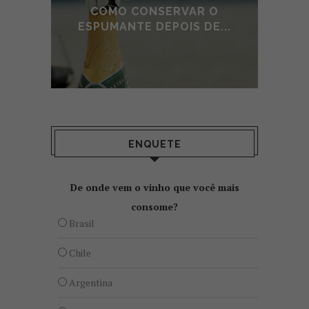
E DE
COMO CONSERVAR O
A
O
ESPUMANTE DEPOIS DE...
ENQUETE
De onde vem o vinho que você mais
consome?
Brasil
Chile
Argentina