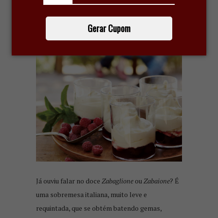
ZABAGLIONE COM VINHO DO
PORTO: UMA DELÍCIA!
Gerar Cupom
27 de agosto de 2019
Já ouviu falar no doce
Zabaglione
ou
Zabaione
? É
uma sobremesa italiana, muito leve e
requintada, que se obtém batendo gemas,