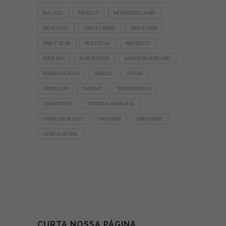
MALBEC
MERLOT
MONTEPULCIANO
MOSCATEL
PINOT GRIGIO
PINOT GRIS
PINOT NOIR
PORTUGAL
PROSECCO
RIESLING
SANGIOVESE
SAUVIGNON BLANC
SERRA GAÚCHA
SHIRAZ
SYRAH
SÉMILLON
TANNAT
TEMPRANILLO
TORRONTÉS
TOURIGA NACIONAL
VINHO DO PORTO
VIOGNIER
ZINFANDEL
ÁFRICA DO SUL
CURTA NOSSA PÁGINA