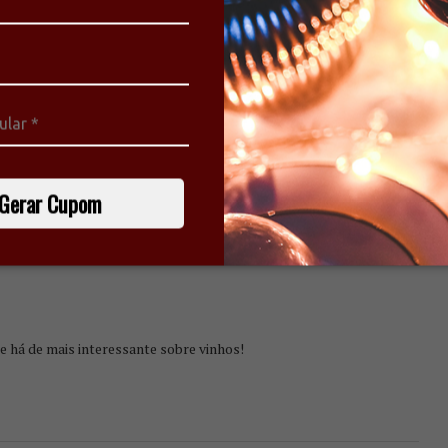
m de sobremesas. Caso contrário, o mais indicado é optar por
ter Gourmet
PINOT GRIGIO
PINOT NOIR
SAUVIGNON BLANC
Gerar Cupom
3
e há de mais interessante sobre vinhos!