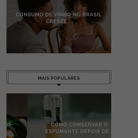
CONSUMO DE VINHO NO BRASIL
CONSU
CRESCE...
MAIS POPULARES
COMO CONSERVAR O
AS S
ESPUMANTE DEPOIS DE...