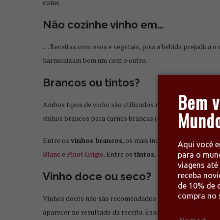
come.
Não cozinhe vinho em…
… Receitas com ovos e vegetais, pois a bebida prejudica 
harmonizam bem um com o outro.
Brancos ou tintos?
Bem v
Ambos tipos de vinho são utilizados na cozinha, porém, a 
Mundo
vinhos brancos para carnes brancas (como peixes ou aves)
Entre os
vinhos brancos
, os mais indicados são
Chardon
Aqui você e
Blanc
e
Pinot Grigio
. Entre os
tintos
, dê preferência para
para o mun
viagens até 
Vinho doce ou seco?
receba nov
de 10% de d
compra no s
Vinhos doces não são recomendados para pratos salgados. 
aparecer no resultado da receita. Esse tipo de vinho só é