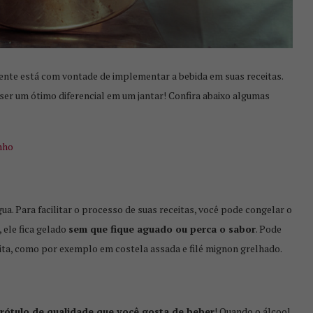
CONSUMO DE VINHO NO BRASIL
CRESCE...
nte está com vontade de implementar a bebida em suas receitas.
r um ótimo diferencial em um jantar! Confira abaixo algumas
nho
. Para facilitar o processo de suas receitas, você pode congelar o
 ele fica gelado
sem que fique aguado ou perca o sabor
. Pode
eita, como por exemplo em costela assada e filé mignon grelhado.
SA GELEIA
HARMONIZANDO CARNE DE
O
PORCO COM VINHO
rótulo de qualidade que você gosta de beber
! Quando o álcool