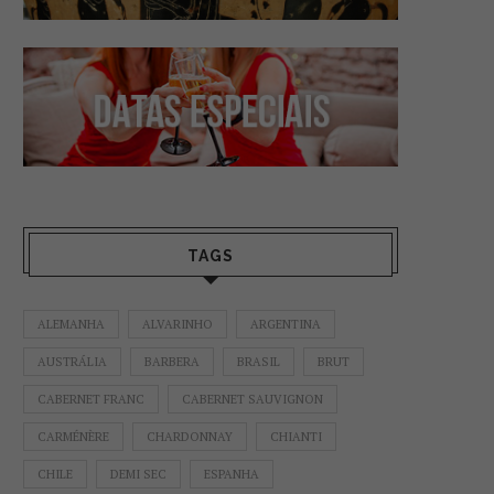
TAGS
ALEMANHA
ALVARINHO
ARGENTINA
AUSTRÁLIA
BARBERA
BRASIL
BRUT
CABERNET FRANC
CABERNET SAUVIGNON
CARMÉNÈRE
CHARDONNAY
CHIANTI
CHILE
DEMI SEC
ESPANHA