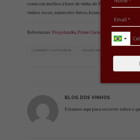
como em molhos à base de vinho do Porto ou Marsala, alé
vinhos secos, sejam eles tintos, brancos ou rosés.
Referências:
Preçolandia
,
Prime Carnes
,
Vila Vinífera
,
Cen
CABERNET SAUVIGNON
CHARDONNAY
MERLOT
0 comentários
BLOG DOS VINHOS
Estamos aqui para escrever sobre o qu