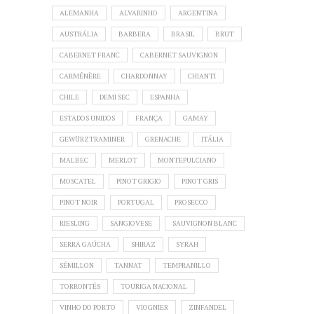
ALEMANHA
ALVARINHO
ARGENTINA
AUSTRÁLIA
BARBERA
BRASIL
BRUT
CABERNET FRANC
CABERNET SAUVIGNON
CARMÉNÈRE
CHARDONNAY
CHIANTI
CHILE
DEMI SEC
ESPANHA
ESTADOS UNIDOS
FRANÇA
GAMAY
GEWÜRZTRAMINER
GRENACHE
ITÁLIA
MALBEC
MERLOT
MONTEPULCIANO
MOSCATEL
PINOT GRIGIO
PINOT GRIS
PINOT NOIR
PORTUGAL
PROSECCO
RIESLING
SANGIOVESE
SAUVIGNON BLANC
SERRA GAÚCHA
SHIRAZ
SYRAH
SÉMILLON
TANNAT
TEMPRANILLO
TORRONTÉS
TOURIGA NACIONAL
VINHO DO PORTO
VIOGNIER
ZINFANDEL