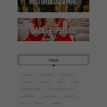
TAGS
ALEMANHA
ALVARINHO
ARGENTINA
AUSTRÁLIA
BARBERA
BRASIL
BRUT
CABERNET FRANC
CABERNET SAUVIGNON
CARMÉNÈRE
CHARDONNAY
CHIANTI
CHILE
DEMI SEC
ESPANHA