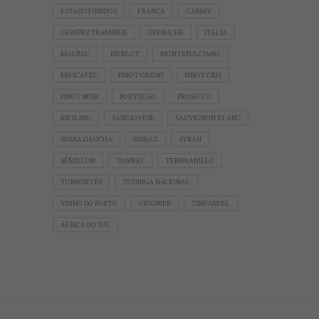
ESTADOS UNIDOS
FRANÇA
GAMAY
GEWÜRZTRAMINER
GRENACHE
ITÁLIA
MALBEC
MERLOT
MONTEPULCIANO
MOSCATEL
PINOT GRIGIO
PINOT GRIS
PINOT NOIR
PORTUGAL
PROSECCO
RIESLING
SANGIOVESE
SAUVIGNON BLANC
SERRA GAÚCHA
SHIRAZ
SYRAH
SÉMILLON
TANNAT
TEMPRANILLO
TORRONTÉS
TOURIGA NACIONAL
VINHO DO PORTO
VIOGNIER
ZINFANDEL
ÁFRICA DO SUL