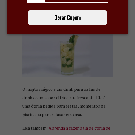
MOJITO MÁGICO DE ABACAXI:
APRENDA A RECEITA
27 de fevereiro de 2021
Gerar Cupom
O mojito mágico é um drink para os fãs de
drinks com sabor cítrico e refrescante. Ele é
uma ótima pedida para festas, momentos na
piscina ou para relaxar em casa.
Leia também:
Aprenda a fazer bala de goma de