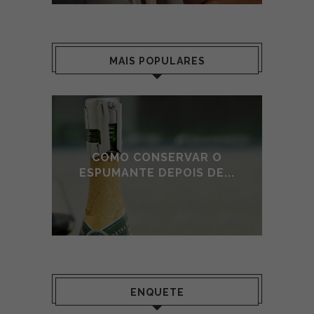
MAIS POPULARES
E DE
COMO CONSERVAR O
A
O
ESPUMANTE DEPOIS DE...
ENQUETE