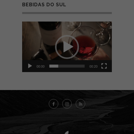
BEBIDAS DO SUL
Tocador
de
vídeo
00:00
00:20