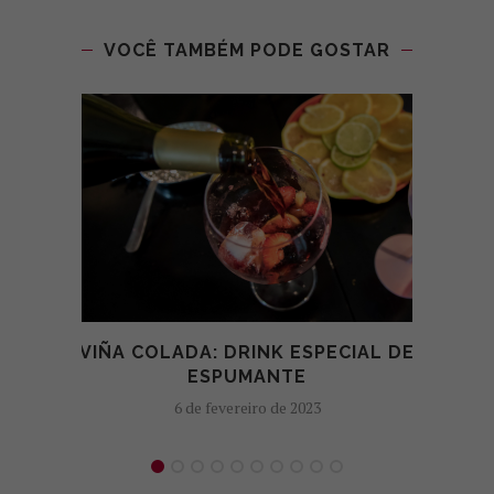
VOCÊ TAMBÉM PODE GOSTAR
VIÑA COLADA: DRINK ESPECIAL DE
RO
ESPUMANTE
6 de fevereiro de 2023