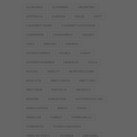
ALEMANHA
ALVARINHO
ARGENTINA
AUSTRÁLIA
BARBERA
BRASIL
BRUT
CABERNET FRANC
CABERNET SAUVIGNON
CARMÉNÈRE
CHARDONNAY
CHIANTI
CHILE
DEMI SEC
ESPANHA
ESTADOS UNIDOS
FRANÇA
GAMAY
GEWÜRZTRAMINER
GRENACHE
ITÁLIA
MALBEC
MERLOT
MONTEPULCIANO
MOSCATEL
PINOT GRIGIO
PINOT GRIS
PINOT NOIR
PORTUGAL
PROSECCO
RIESLING
SANGIOVESE
SAUVIGNON BLANC
SERRA GAÚCHA
SHIRAZ
SYRAH
SÉMILLON
TANNAT
TEMPRANILLO
TORRONTÉS
TOURIGA NACIONAL
VINHO DO PORTO
VIOGNIER
ZINFANDEL