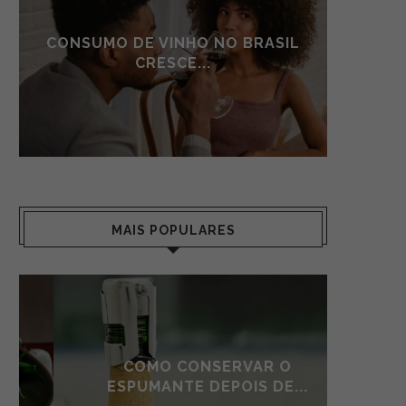
CONSUMO DE VINHO NO BRASIL
CONSU
CRESCE...
MAIS POPULARES
COMO CONSERVAR O
AS S
ESPUMANTE DEPOIS DE...