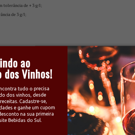
 tolerância de + 3 g/l;
ância de 3 g/l;
indo ao
 dos Vinhos!
3
ncontra tudo o precisa
do dos vinhos, desde
receitas. Cadastre-se,
e há de mais interessante sobre vinhos!
idades e ganhe um cupom
esconto na sua primeira
ite Bebidas do Sul.