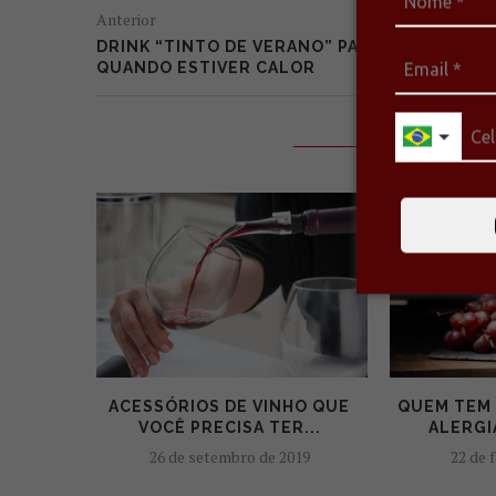
Anterior
DRINK “TINTO DE VERANO” PARA FAZER
QUANDO ESTIVER CALOR
VOCÊ TAMB
ACESSÓRIOS DE VINHO QUE
QUEM TEM 
VOCÊ PRECISA TER...
ALERGI
26 de setembro de 2019
22 de 