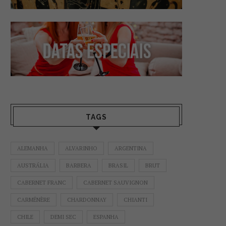
TAGS
ALEMANHA
ALVARINHO
ARGENTINA
AUSTRÁLIA
BARBERA
BRASIL
BRUT
CABERNET FRANC
CABERNET SAUVIGNON
CARMÉNÈRE
CHARDONNAY
CHIANTI
CHILE
DEMI SEC
ESPANHA