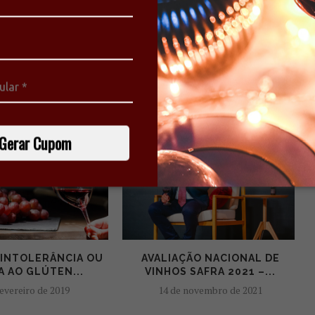
Próximo
COMO FAZER O SOM PERFEITO DA ROLHA DE
ESPUMANTE?
ÉM PODE GOSTAR
Gerar Cupom
INTOLERÂNCIA OU
AVALIAÇÃO NACIONAL DE
A AO GLÚTEN...
VINHOS SAFRA 2021 –...
fevereiro de 2019
14 de novembro de 2021