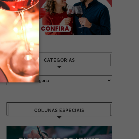
CATEGORIAS
COLUNAS ESPECIAIS
O VINHO AJUDA ATÉ MESMO NA
O QUE SÃO OS ESPU
SAÚDE...
CRÉMANT?
14 de julho de 2022
11 de agosto de 20