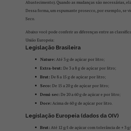
Abastecimento). Quando as mudanças são necessárias, elas
Dessa forma, um espumante prosecco, por exemplo, se vie
Seco.
Abaixo você pode conferir as diferenças entre as classifi
União Europeia:
Legislação Brasileira
Nature:
Até 3 g de açúcar por litro;
Extra-brut:
De 3 a 8 g de açúcar por litro;
Brut:
De 8 a 15 g de açúcar por litro;
Seco:
De 15 a 20 g de açúcar por litro;
Demi-sec:
De 20 a 60 g de açúcar e por litro;
Doce:
Acima de 60 g de açúcar por litro.
Legislação Europeia (dados da OIV)
Brut:
Até 12 g/l de açúcar com tolerância de + 3 g/