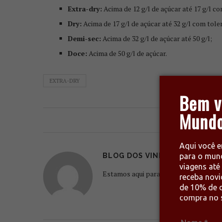
Extra-dry:
Acima de 12 g/l de açúcar até 17 g/l com
Dry:
Acima de 17 g/l de açúcar até 32 g/l com toler
Demi-sec:
Acima de 32 g/l de açúcar até 50 g/l;
Doce:
Acima de 50 g/l de açúcar.
EXTRA-DRY
Bem v
Mundo
0 comentários
Aqui você e
para o mun
BLOG DOS VINHOS
viagens até 
Estamos aqui para escrever sobre o qu
receba nov
de 10% de d
compra no s