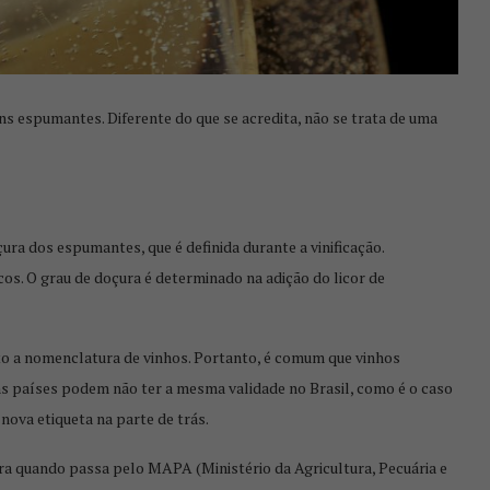
CONSUMO DE VINHO NO BRASIL
CRESCE...
s espumantes. Diferente do que se acredita, não se trata de uma
çura dos espumantes, que é definida durante a vinificação.
s. O grau de doçura é determinado na adição do licor de
to a nomenclatura de vinhos. Portanto, é comum que vinhos
ns países podem não ter a mesma validade no Brasil, como é o caso
nova etiqueta na parte de trás.
SA GELEIA
HARMONIZANDO CARNE DE
O
PORCO COM VINHO
ira quando passa pelo MAPA (Ministério da Agricultura, Pecuária e