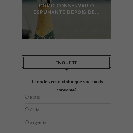
E DE
COMO CONSERVAR O
A
O
ESPUMANTE DEPOIS DE...
ENQUETE
De onde vem o vinho que você mais
consome?
Brasil
Chile
Argentina