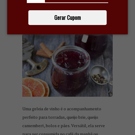
APRENDA A FAZER GELEIA DE
VINHO
Gerar Cupom
15 de agosto de 2019
Uma geleia de vinho é o acompanhamento
perfeito para torradas, queijo brie, queijo
camembert, bolos e pães. Versátil, ela serve
para ser consumida no café da manhã ou