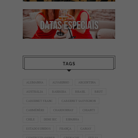
TAGS
ALEMANHA
ALVARINHO
ARGENTINA
AUSTRÁLIA
BARBERA
BRASIL
BRUT
CABERNET FRANC
CABERNET SAUVIGNON
CARMÉNÈRE
CHARDONNAY
CHIANTI
CHILE
DEMI SEC
ESPANHA
ESTADOS UNIDOS
FRANÇA
GAMAY
GEWÜRZTRAMINER
GRENACHE
ITÁLIA