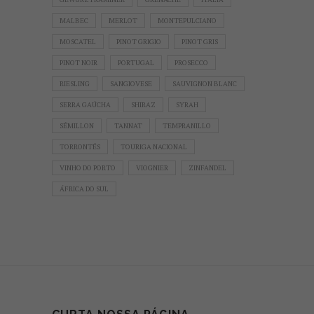
MALBEC
MERLOT
MONTEPULCIANO
MOSCATEL
PINOT GRIGIO
PINOT GRIS
PINOT NOIR
PORTUGAL
PROSECCO
RIESLING
SANGIOVESE
SAUVIGNON BLANC
SERRA GAÚCHA
SHIRAZ
SYRAH
SÉMILLON
TANNAT
TEMPRANILLO
TORRONTÉS
TOURIGA NACIONAL
VINHO DO PORTO
VIOGNIER
ZINFANDEL
ÁFRICA DO SUL