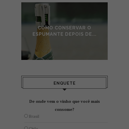
E DE
COMO CONSERVAR O
A
O
ESPUMANTE DEPOIS DE...
ENQUETE
De onde vem o vinho que você mais
consome?
Brasil
Chile