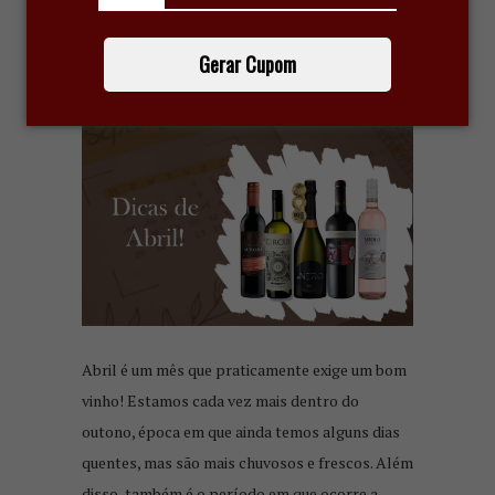
5 VINHOS PARA DESFRUTAR EM
ABRIL 2022
Gerar Cupom
28 de março de 2022
Abril é um mês que praticamente exige um bom
vinho! Estamos cada vez mais dentro do
outono, época em que ainda temos alguns dias
quentes, mas são mais chuvosos e frescos. Além
disso, também é o período em que ocorre a