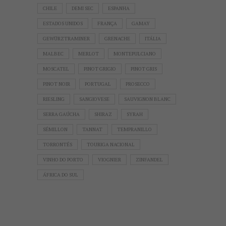
CHILE
DEMI SEC
ESPANHA
ESTADOS UNIDOS
FRANÇA
GAMAY
GEWÜRZTRAMINER
GRENACHE
ITÁLIA
MALBEC
MERLOT
MONTEPULCIANO
MOSCATEL
PINOT GRIGIO
PINOT GRIS
PINOT NOIR
PORTUGAL
PROSECCO
RIESLING
SANGIOVESE
SAUVIGNON BLANC
SERRA GAÚCHA
SHIRAZ
SYRAH
SÉMILLON
TANNAT
TEMPRANILLO
TORRONTÉS
TOURIGA NACIONAL
VINHO DO PORTO
VIOGNIER
ZINFANDEL
ÁFRICA DO SUL