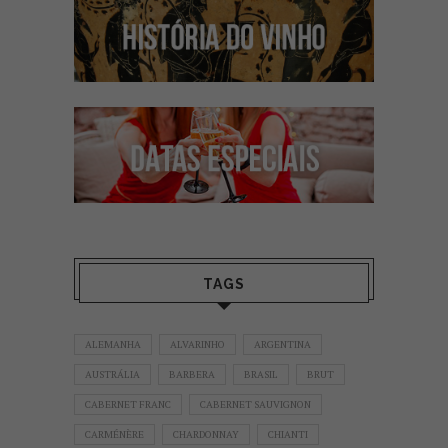
TAGS
ALEMANHA
ALVARINHO
ARGENTINA
AUSTRÁLIA
BARBERA
BRASIL
BRUT
CABERNET FRANC
CABERNET SAUVIGNON
CARMÉNÈRE
CHARDONNAY
CHIANTI