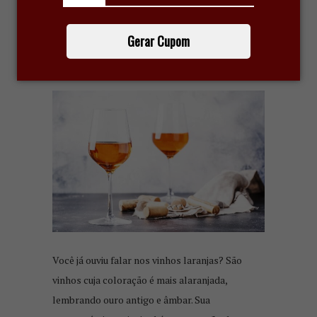
O QUE É O ‘VINHO LARANJA’,
TAMBÉM CHAMADO DE ‘VINHO
Gerar Cupom
ÂMBAR’?
11 de junho de 2021
Você já ouviu falar nos vinhos laranjas? São
vinhos cuja coloração é mais alaranjada,
lembrando ouro antigo e âmbar. Sua