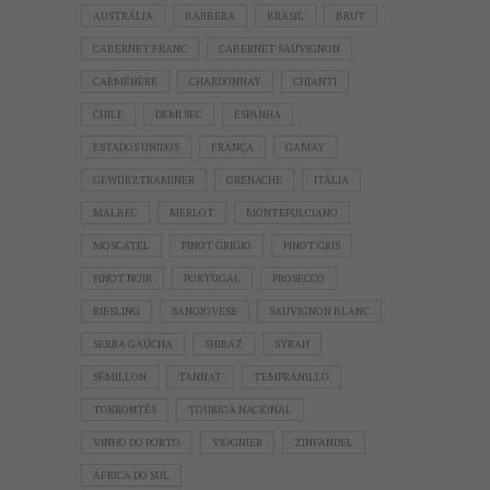
AUSTRÁLIA
BARBERA
BRASIL
BRUT
CABERNET FRANC
CABERNET SAUVIGNON
CARMÉNÈRE
CHARDONNAY
CHIANTI
CHILE
DEMI SEC
ESPANHA
ESTADOS UNIDOS
FRANÇA
GAMAY
GEWÜRZTRAMINER
GRENACHE
ITÁLIA
MALBEC
MERLOT
MONTEPULCIANO
MOSCATEL
PINOT GRIGIO
PINOT GRIS
PINOT NOIR
PORTUGAL
PROSECCO
RIESLING
SANGIOVESE
SAUVIGNON BLANC
SERRA GAÚCHA
SHIRAZ
SYRAH
SÉMILLON
TANNAT
TEMPRANILLO
TORRONTÉS
TOURIGA NACIONAL
VINHO DO PORTO
VIOGNIER
ZINFANDEL
ÁFRICA DO SUL