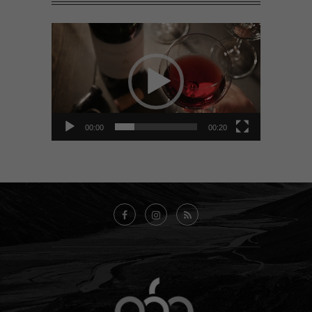
Tocador
de
vídeo
00:00
00:20