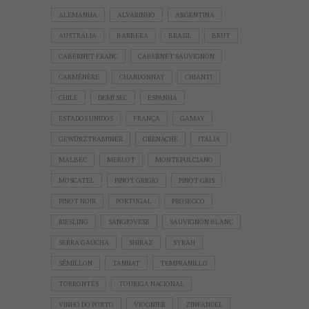
ALEMANHA
ALVARINHO
ARGENTINA
AUSTRÁLIA
BARBERA
BRASIL
BRUT
CABERNET FRANC
CABERNET SAUVIGNON
CARMÉNÈRE
CHARDONNAY
CHIANTI
CHILE
DEMI SEC
ESPANHA
ESTADOS UNIDOS
FRANÇA
GAMAY
GEWÜRZTRAMINER
GRENACHE
ITÁLIA
MALBEC
MERLOT
MONTEPULCIANO
MOSCATEL
PINOT GRIGIO
PINOT GRIS
PINOT NOIR
PORTUGAL
PROSECCO
RIESLING
SANGIOVESE
SAUVIGNON BLANC
SERRA GAÚCHA
SHIRAZ
SYRAH
SÉMILLON
TANNAT
TEMPRANILLO
TORRONTÉS
TOURIGA NACIONAL
VINHO DO PORTO
VIOGNIER
ZINFANDEL