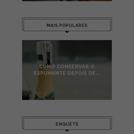
MAIS POPULARES
E DE
COMO CONSERVAR O
A
O
ESPUMANTE DEPOIS DE...
ENQUETE